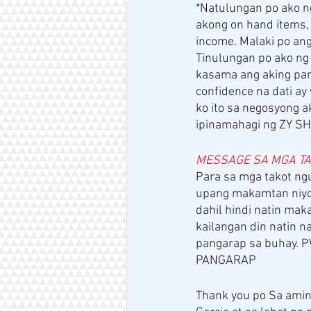
*Natulungan po ako n
akong on hand items,
income. Malaki po ang
Tinulungan po ako ng
kasama ang aking pam
confidence na dati a
ko ito sa negosyong a
ipinamahagi ng ZY SH
MESSAGE SA MGA T
Para sa mga takot ngu
upang makamtan niyo 
dahil hindi natin ma
kailangan din natin n
pangarap sa buhay
PANGARAP
Thank you po Sa amin