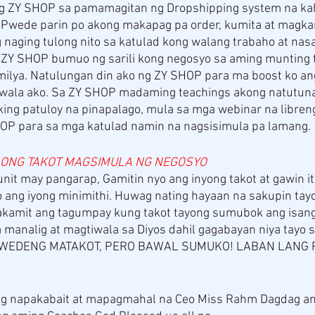
g ZY SHOP sa pamamagitan ng Dropshipping system na kah
 Pwede parin po akong makapag pa order, kumita at magkar
 naging tulong nito sa katulad kong walang trabaho at nas
 ZY SHOP bumuo ng sarili kong negosyo sa aming munting 
ilya. Natulungan din ako ng ZY SHOP para ma boost ko ang
y wala ako. Sa ZY SHOP madaming teachings akong natutuna
king patuloy na pinapalago, mula sa mga webinar na libre
OP para sa mga katulad namin na nagsisimula pa lamang.
AONG TAKOT MAGSIMULA NG NEGOSYO
nit may pangarap, Gamitin nyo ang inyong takot at gawin it
ang iyong minimithi. Huwag nating hayaan na sakupin tay
kakamit ang tagumpay kung takot tayong sumubok ang isang 
a manalig at magtiwala sa Diyos dahil gagabayan niya tayo sa
. PWEDENG MATAKOT, PERO BAWAL SUMUKO! LABAN LANG 
g napakabait at mapagmahal na Ceo Miss Rahm Dagdag and