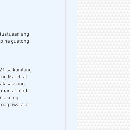
tustusan ang 
p na gustong 
1 sa kanilang 
 ng March at 
ak sa aking 
han at hindi 
n ako ng 
mag tiwala at 