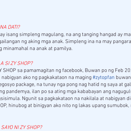
NA DATI?
 ay isang simpleng magulang, na ang tanging hangad ay ma
ilangan ng aking mga anak. Simpleng ina na may pangara
g minamahal na anak at pamilya.
A SI ZY SHOP?
 ZY SHOP sa pamamagitan ng facebook, Buwan po ng Feb 202
po nabigyan ako ng pagkakataon na maging 
#zytopfan
 buwan
gosyo package, na tunay nga pong nag hatid ng saya at gal
ng pandemya, ilan po sa ating mga kababayan ang nagugulu
isimula. Ngunit sa pagkakataon na nakilala at nabigyan di
P, hinubog at binigyan ako nito ng lakas upang sumubok, 
SAYO NI ZY SHOP?