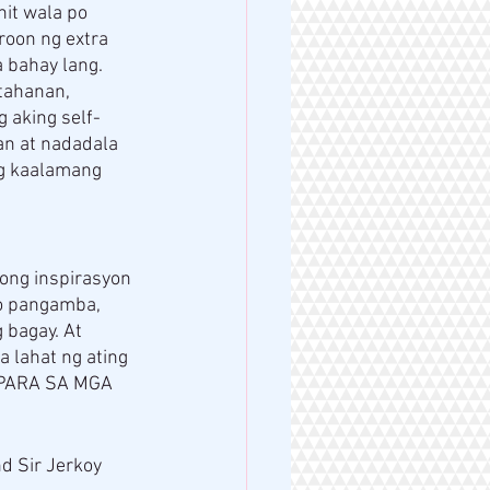
it wala po 
oon ng extra 
a bahay lang.
tahanan, 
 aking self-
n at nadadala 
ng kaalamang 
ong inspirasyon 
o pangamba, 
bagay. At 
 lahat ng ating 
PARA SA MGA 
 Sir Jerkoy 