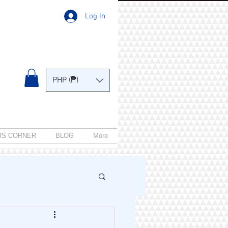
Log In
PHP (₱)
RS CORNER
BLOG
More