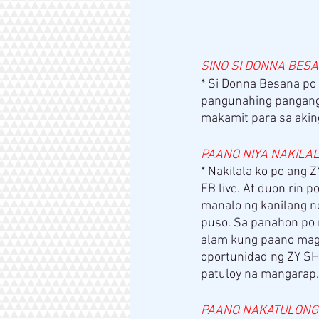
SINO SI DONNA BESA
* Si Donna Besana po
pangunahing panganga
makamit para sa akin
PAANO NIYA NAKILAL
* Nakilala ko po ang
FB live. At duon rin 
manalo ng kanilang ne
puso. Sa panahon po 
alam kung paano mags
oportunidad ng ZY SHO
patuloy na mangarap.
PAANO NAKATULONG 