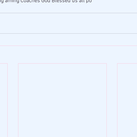
 ng aming Coaches God Blessed us all po