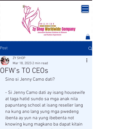
Post
ZY SHOP
Mar 18, 2023
2 min read
OFW's TO CEOs
Sino si Jenny Camo dati? 
- Si Jenny Camo dati ay isang housewife 
at taga hatid sundo sa mga anak nila 
papuntang school at isang reseller lang 
na kung ano lang yung mga pwedeng 
ibenta ay yun na yung ibebenta not 
knowing kung magkano ba dapat kitain 