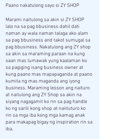
Paano nakatulong sayo si ZY SHOP
Marami naitulong sa akin si ZY SHOP 
lalo na sa pag bbusiness dahil dati 
naman ay wala naman talaga ako alam 
sa pag bbusiness and takot sumugal sa 
pag bbusiness. Nakatulong ang ZY shop 
sa akin sa maraming paraan na kung 
saan mas lumawak yung kaalaman ko 
sa pagiging isang business owner at 
kung paano mas mapapaganda at paano 
kumita ng mas maganda ang iyong 
business. Maraming lesson ang naituro 
at naitulong ang ZY Shop sa akin na 
siyang nagagamit ko rin sa pag handle 
ko ng sarili kong shop at naiituturo ko 
rin sa mga iba kong mga kamag anak 
para makapag bigay ng inspiration rin sa 
iba.