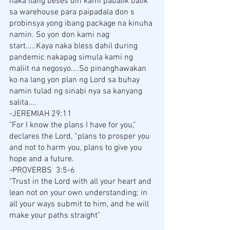
naka ilang beses din kami pabalik balik 
sa warehouse para paipadala don s 
probinsya yong ibang package na kinuha 
namin. So yon don kami nag 
start.....Kaya naka bless dahil during 
pandemic nakapag simula kami ng 
maliit na negosyo....So pinanghawakan 
ko na lang yon plan ng Lord sa buhay 
namin tulad ng sinabi nya sa kanyang 
salita....
-JEREMIAH 29:11
"For I know the plans I have for you,” 
declares the Lord, “plans to prosper you 
and not to harm you, plans to give you 
hope and a future.
-PROVERBS  3:5-6
"Trust in the Lord with all your heart and 
lean not on your own understanding; in 
all your ways submit to him, and he will 
make your paths straight"