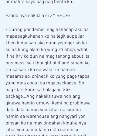
or matira sayo pag nag benta ka.
Paano nya nakilala si ZY SHOP? 
- During pandemic, nag hahanap ako na 
mapapagkuhanan ko na legit supplier. 
Then kinausap ako nung younger sister 
ko na kung alam ko yung ZY shop, what 
if na itry ko dun na mag tanong about its 
business, so i thought of it and sinabi ko 
rin sa sarili ko na wala rin naman 
masama so, chineck ko yung page tapos 
yung mga about sa mga packages..So 
nag start kami sa halagang 25k 
package...Ang nakaka tuwa non ang 
ginawa namin umuwi kami ng probinsya 
dala dala namin yon lahat na kinuha 
namin sa warehouse ang nangyari yon 
pinsan ko na may tindahan kinuha nya 
lahat yon paninda na dala namin so 