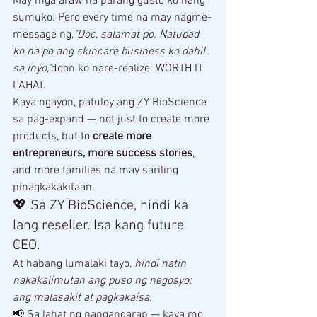
May mga araw na parang gusto ko nang 
sumuko. Pero every time na may nagme-
message ng,
"Doc, salamat po. Natupad 
ko na po ang skincare business ko dahil 
sa inyo,"
doon ko nare-realize: WORTH IT 
LAHAT.
Kaya ngayon, patuloy ang ZY BioScience 
sa pag-expand — not just to create more 
products, but to 
create more 
entrepreneurs, more success stories
, 
and more families na may sariling 
pinagkakakitaan.
💖 Sa ZY BioScience, hindi ka 
lang reseller. Isa kang future 
CEO.
At habang lumalaki tayo, 
hindi natin 
nakakalimutan ang puso ng negosyo: 
ang malasakit at pagkakaisa.
📢 Sa lahat ng nangangarap — kaya mo 