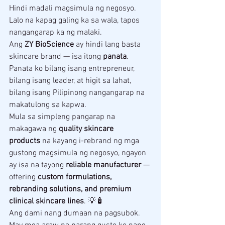
Hindi madali magsimula ng negosyo. 
Lalo na kapag galing ka sa wala, tapos 
nangangarap ka ng malaki.
Ang 
ZY BioScience
 ay hindi lang basta 
skincare brand — isa itong 
panata
. 
Panata ko bilang isang entrepreneur, 
bilang isang leader, at higit sa lahat, 
bilang isang Pilipinong nangangarap na 
makatulong sa kapwa.
Mula sa simpleng pangarap na 
makagawa ng 
quality skincare 
products
 na kayang i-rebrand ng mga 
gustong magsimula ng negosyo, ngayon 
ay isa na tayong 
reliable manufacturer
 — 
offering 
custom formulations, 
rebranding solutions, and premium 
clinical skincare lines
. 💡🧴
Ang dami nang dumaan na pagsubok. 