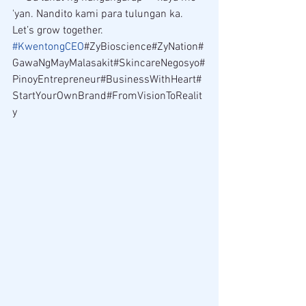
'yan. Nandito kami para tulungan ka. 
Let’s grow together.
#KwentongCEO
#ZyBioscience#ZyNation#
GawaNgMayMalasakit#SkincareNegosyo#
PinoyEntrepreneur#BusinessWithHeart#
StartYourOwnBrand#FromVisionToRealit
y